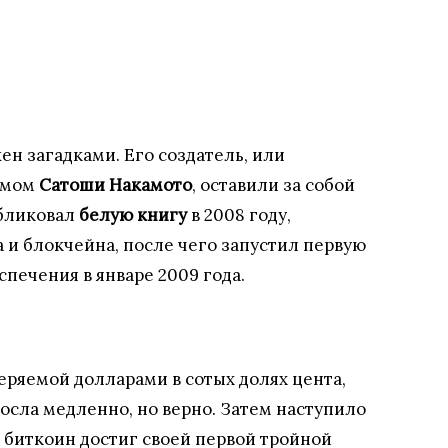
ен загадками. Его создатель, или
нимом
Сатоши Накамото
, оставили за собой
убликовал
белую книгу
в 2008 году,
и блокчейна, после чего запустил первую
печения в январе 2009 года.
еряемой долларами в сотых долях цента,
росла медленно, но верно. Затем наступило
да биткоин достиг своей первой тройной