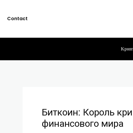
Биткоин: Кор
Contact
финансового 
CLICKPAYMENTS
15.09.2023
-
Крип
Биткоин: Король кр
финансового мира