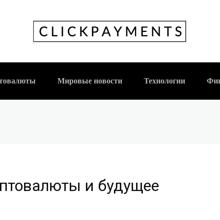
оль криптовалюты и 
мира
товалюты
Мировые новости
Технологии
Фи
иптовалюты и будущее