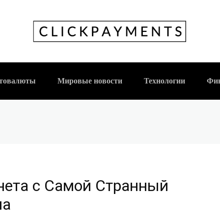
ия: Монета с Самой
аружена
товалюты
Мировые новости
Технологии
Фи
нета с Самой Странный
на