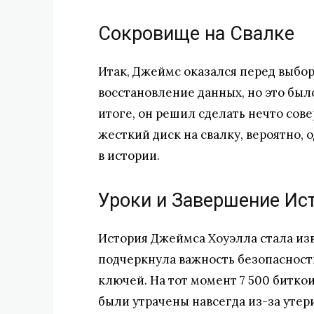
Сокровище на Свалке
Итак, Джеймс оказался перед выбор
восстановление данных, но это было
итоге, он решил сделать нечто сов
жесткий диск на свалку, вероятно,
в истории.
Уроки и Завершение Ис
История Джеймса Хоуэлла стала из
подчеркнула важность безопасност
ключей. На тот момент 7 500 битко
были утрачены навсегда из-за утер