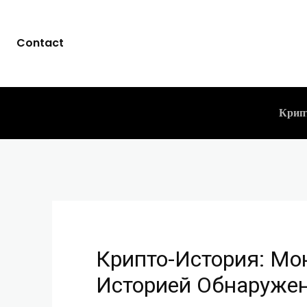
Крипто-Истор
Contact
Историей Обн
CLICKPAYMENTS
06.10.2023
-
Крип
Крипто-История: Мо
Историей Обнаруже