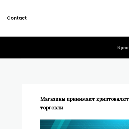
Магазины при
Contact
этап в эволюц
CLICKPAYMENTS
15.04.2024
-
Крип
Магазины принимают криптовалюту
торговли