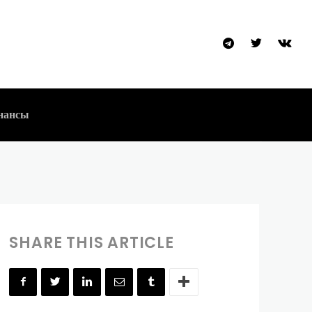
ту: Новый
ли
нансы
SHARE THIS ARTICLE