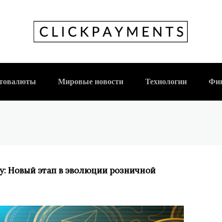
нимают криптовалю
ии розничной торгов
товалюты
Мировые новости
Технологии
Фи
: Новый этап в эволюции розничной