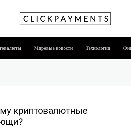
н: Почему криптова
ющи?
товалюты
Мировые новости
Технологии
Фи
ему криптовалютные
яющи?