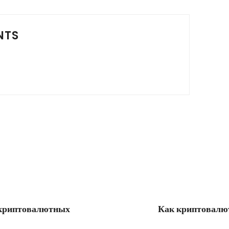
NTS
 криптовалютных
Как криптовалют