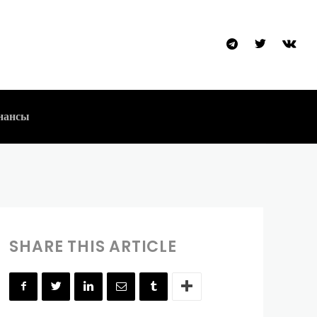
лютные пампы
нансы
SHARE THIS ARTICLE