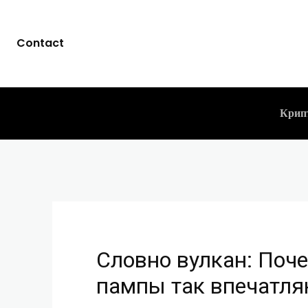
Словно вулка
Contact
так впечатля
CLICKPAYMENTS
17.10.2023
-
Крип
Словно вулкан: Поч
пампы так впечатл