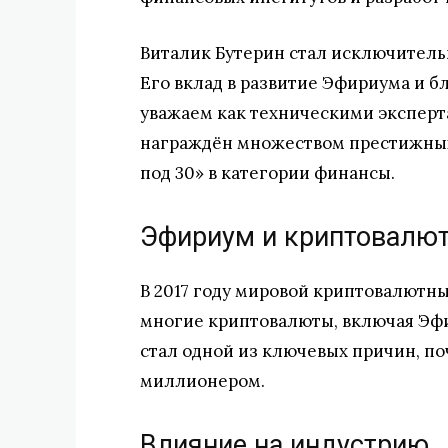
Виталик Бутерин стал исключитель
Его вклад в развитие Эфириума и б
уважаем как техническими эксперт
награждён множеством престижных н
под 30» в категории финансы.
Эфириум и криптовалю
В 2017 году мировой криптовалютн
многие криптовалюты, включая Эфи
стал одной из ключевых причин, п
миллионером.
Влияние на индустрию