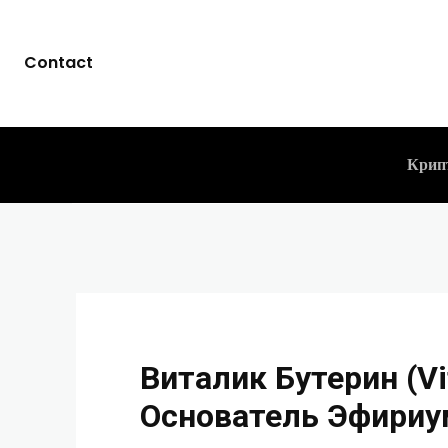
Виталик Бутер
Contact
Эфириума, Мо
CLICKPAYMENTS
12.09.2023
-
Крип
Виталик Бутерин (Vit
Основатель Эфириу