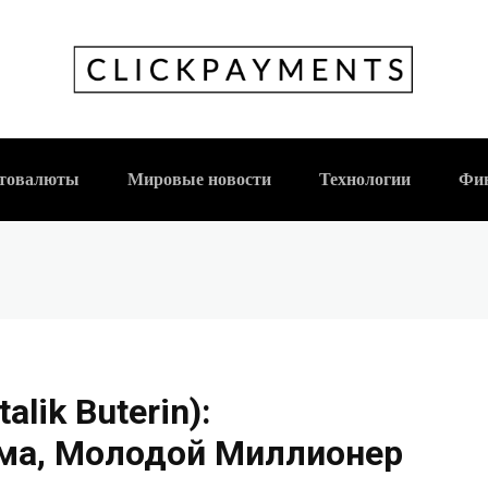
ин (Vitalik Buterin
лодой Миллионер
товалюты
Мировые новости
Технологии
Фи
alik Buterin):
ма, Молодой Миллионер