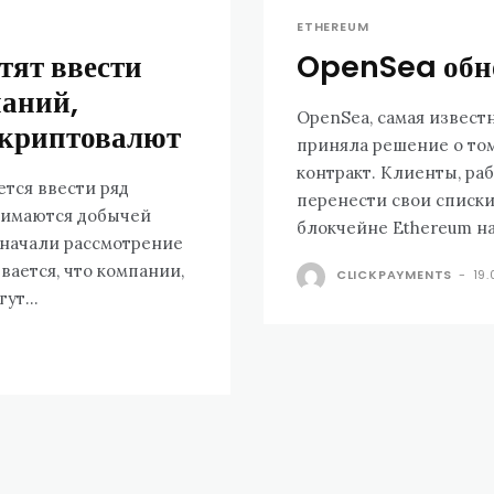
ETHEREUM
тят ввести
OpenSea обно
паний,
OpenSea, самая извест
 криптовалют
приняла решение о том
контракт. Клиенты, р
тся ввести ряд
перенести свои списк
анимаются добычей
 начали рассмотрение
вается, что компании,
CLICKPAYMENTS
-
19
ут...