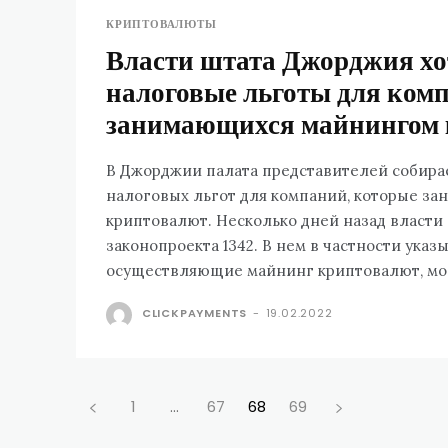
КРИПТОВАЛЮТЫ
Власти штата Джорджия хо
налоговые льготы для ком
занимающихся майнингом
В Джорджии палата представителей собирае
налоговых льгот для компаний, которые з
криптовалют. Несколько дней назад власти
законопроекта 1342. В нем в частности указы
осуществляющие майнинг криптовалют, мог
CLICKPAYMENTS
-
19.02.2022
1
...
67
68
69