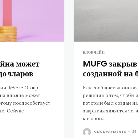
БЛОКЧЕЙН
ойна может
MUFG закрыва
 долларов
созданной на 
ии deVere Group
Как сообщает японска
йна вполне может
решение о том, чтобы 
 этому поспособствует
который был создан на
пе. Сейчас
закрытия является то, 
которой...
CLICKPAYMENTS
-
25