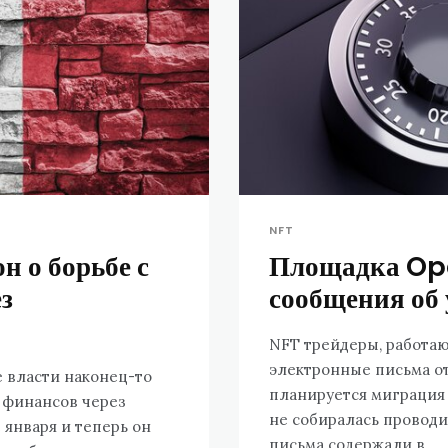
NFT
н о борьбе с
Площадка Ope
з
сообщения об
NFT трейдеры, работаю
электронные письма от 
 власти наконец-то
планируется миграция 
 финансов через
не собиралась проводи
 января и теперь он
письма содержали в...