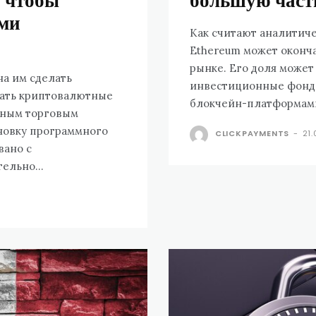
, чтобы
большую част
ыми
Как считают аналитиче
Ethereum может оконч
рынке. Его доля может
на им сделать
инвестиционные фонды
вать криптовалютные
блокчейн-платформами.
нным торговым
новку программного
CLICKPAYMENTS
-
21
вано с
ами ФБР. Относительно...